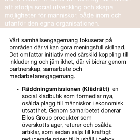
att stödja social utveckling och skapa
möjligheter för människor, både inom och
utanför den egna organisationen.
Vårt samhällsengagemang fokuserar på
områden där vi kan göra meningsfull skillnad.
Det omfattar initiativ med särskild koppling till
inkludering och jämlikhet, där vi bidrar genom
partnerskap, samarbete och
medarbetarengagemang.
Räddningsmissionen (Klädrätt)
, en
social klädbutik som förmedlar nya,
osålda plagg till människor i ekonomisk
utsatthet. Genom samarbetet donerar
Ellos Group produkter som
överskottslager, returer och osålda
artiklar, som sedan säljs till kraftigt
reducerade priser till hushåll i behov.