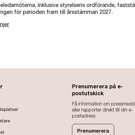
lseledamöterna, inklusive styrelsens ordförande, fast
ngen för perioden fram till årsstämman 2027.
njer
r
Prenumerera på e-
postutskick
Få information om pressmedd
lsplatser
eller rapporter direkt till din e-
postadress
etare
Prenumerera
het