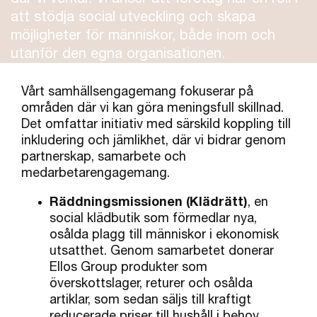
att stödja social utveckling och skapa
möjligheter för människor, både inom och
utanför den egna organisationen.
Vårt samhällsengagemang fokuserar på
områden där vi kan göra meningsfull skillnad.
Det omfattar initiativ med särskild koppling till
inkludering och jämlikhet, där vi bidrar genom
partnerskap, samarbete och
medarbetarengagemang.
Räddningsmissionen (Klädrätt)
, en
social klädbutik som förmedlar nya,
osålda plagg till människor i ekonomisk
utsatthet. Genom samarbetet donerar
Ellos Group produkter som
överskottslager, returer och osålda
artiklar, som sedan säljs till kraftigt
reducerade priser till hushåll i behov.