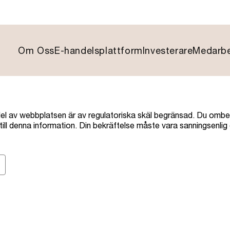
Om Oss
E-handelsplattform
Investerare
Medarbe
 del av webbplatsen är av regulatoriska skäl begränsad. Du omb
 till denna information. Din bekräftelse måste vara sanningsenlig