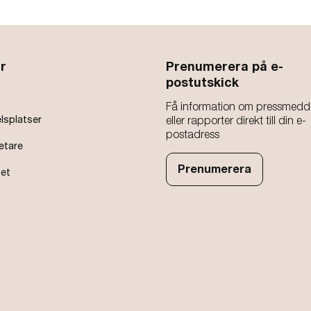
r
Prenumerera på e-
postutskick
Få information om pressmedd
lsplatser
eller rapporter direkt till din e-
postadress
etare
Prenumerera
het