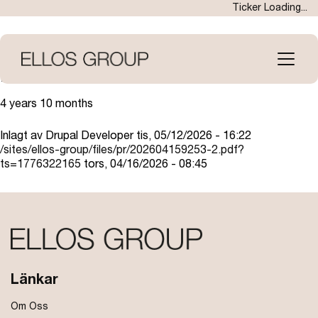
Hoppa
Ticker Loading...
till
huvudinnehåll
Open
menu
Medlem i
4 years 10 months
Inlagt av
Drupal Developer
tis, 05/12/2026 - 16:22
/sites/ellos-group/files/pr/202604159253-2.pdf?
ts=1776322165
tors, 04/16/2026 - 08:45
Länkar
Om Oss