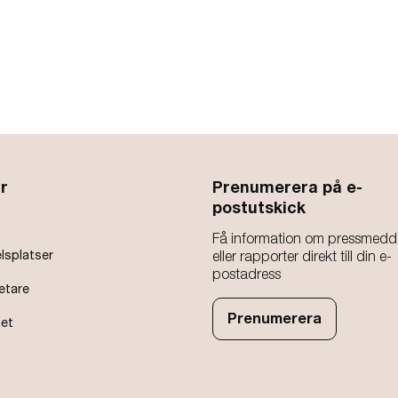
r
Prenumerera på e-
postutskick
Få information om pressmedd
lsplatser
eller rapporter direkt till din e-
postadress
etare
Prenumerera
het