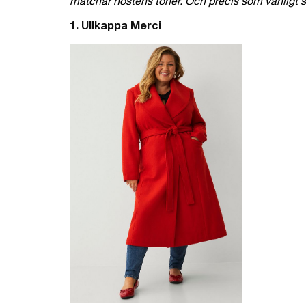
matchar höstens toner. Och precis som vanligt så
1. Ullkappa Merci