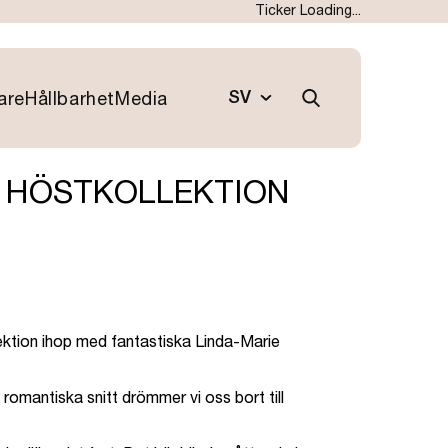
Ticker Loading...
SV
are
Hållbarhet
Media
Current
Sök
Main
language
EN
Swedish,
Switch
navigation
click
to
to
English
TA HÖSTKOLLEKTION
switch
language
lektion ihop med fantastiska Linda-Marie
romantiska snitt drömmer vi oss bort till