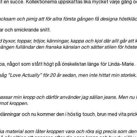
 en succé. Kollektionerna uppskattas lika mycket varje gång och s
 tacksam och pirrig att för allra första gången få designa höstkl
ar och smickrande snitt.
yxor, toppar, tröjor, känningar, kappa och kjol där allt går att 
ängen fulländar den franska känslan och sätter stilen för höst
ppa, något som stått högt på önskelistan länge för Linda-Marie.
g ”Love Actually” för 20 år sedan, men inte hittat min storlek. 
m passar min kropp och därför använder jag sällan jeans. Men nu
 mot kroppen.
a klänningar och nu kommer den i höstig touch, brun med vita pric
ka material som låter kroppen vara och röra sig precis som den