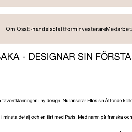
Om Oss
E-handelsplattform
Investerare
Medarbet
BAKA - DESIGNAR SIN FÖRS
favoritklänningen i ny design. Nu lanserar Ellos sin åttonde kol
.
 minsta detalj och en flirt med Paris. Med namn på franska och 