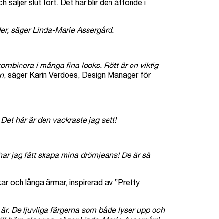
äljer slut fort. Det här blir den åttonde i
äder, säger Linda-Marie Assergård.
kombinera i många fina looks. Rött är en viktig
en
, säger Karin Verdoes, Design Manager för
Det här är den vackraste jag sett!
 har jag fått skapa mina drömjeans! De är så
kar och långa ärmar, inspirerad av ”Pretty
 är. De ljuvliga färgerna som både lyser upp och