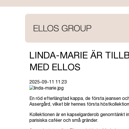
Hoppa
till
huvudinnehåll
LINDA-MARIE ÄR TILL
MED ELLOS
2025-09-11 11:23
En röd efterlängtad kappa, de första jeansen och 
Assergård, vilket blir hennes första höstkollektion
Kollektionen är en kapselgarderob genomtänkt in i
parisiska caféer och små gränder.