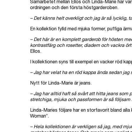
Samarbetet mellan Ellos och Linda-Marie har varit
ordningen och den första höstgarderoben.
– Det känns helt overkligt och jag är så lycklig,
En kollektion fylld med mjuka former, puffiga ärm
– Det här är en komplett garderob för hösten med b
kontrastfärg och rosetter, diadem och vackra örh
Ellos.
I kollektionen syns till exempel en vacker röd ka
– Jag har velat ha en röd kappa ända sedan jag så
Nytt för Linda-Marie är jeans.
– Jag har alltid haft så svårt att hitta jeans so
stretchiga, mjuka och passformen är så följsam
Linda-Maries följare har en storfavorit bland all
Woman”.
– Hela kollektionen är verkligen så jag, med mju